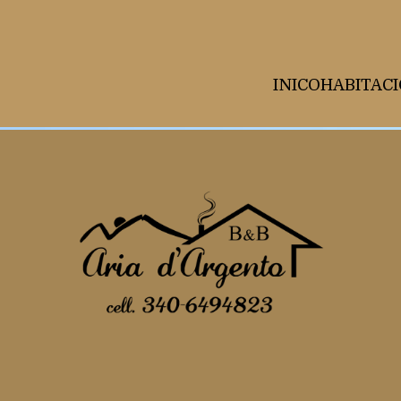
unk 93 failed. (missing: https://d1cmur5l0xva3h.cloudfro
INICO
HABITAC