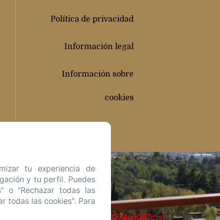
Política de privacidad
Información legal
Información sobre
cookies
mizar tu experiencia de
ación y tu perfil. Puedes
s" o "Rechazar todas las
r todas las cookies". Para
ks/93-65acea04403f90f9-51549dd374e3067c.js)