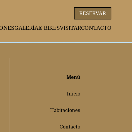
nt.net/packs/93-65acea04403f90f9-51549dd374e3067c.js)
RESERVAR
IONES
GALERÍA
E-BIKES
VISITAR
CONTACTO
Menú
Inicio
Habitaciones
Contacto