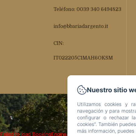
Teléfono: 0039 340 6494823
info@bbariadargento.it
CIN:
IT022205C1MAH6OKSM
Nuestro sitio w
Utilizamos cookies y r
navegación y para mostra
configurar o rechazar l
cookies". También puedes 
más información, puedes 
Failed to load BookingEngine/index: Loading chunk 93 fai