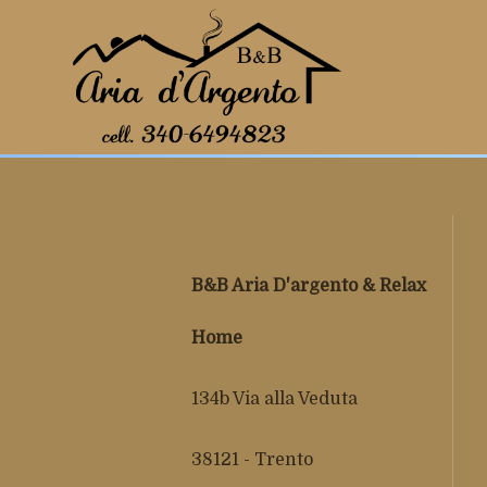
Failed to load BookingEngineFullScreen/index: Loading ch
B&B Aria D'argento & Relax
Home
134b Via alla Veduta
38121 - Trento