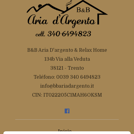
B&B Aria D'argento & Relax Home
134b Via alla Veduta
38121 - Trento
Teléfono: 0039 340 6494823
info@bbariadargento.it
CIN: IT022205C1MAH6OKSM
Inicio