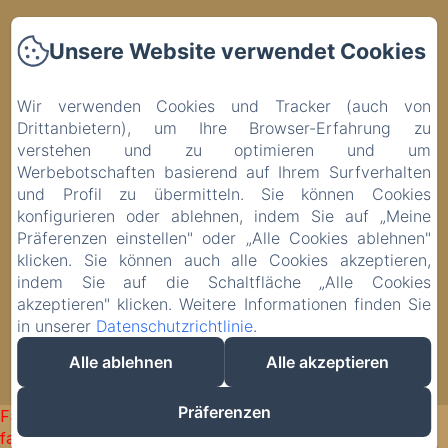
Startseite
Unsere Website verwendet Cookies
Räume
Wir verwenden Cookies und Tracker (auch von
Drittanbietern), um Ihre Browser-Erfahrung zu
Kontakt
verstehen und zu optimieren und um
Werbebotschaften basierend auf Ihrem Surfverhalten
Datenschutzerklärung
und Profil zu übermitteln. Sie können Cookies
konfigurieren oder ablehnen, indem Sie auf „Meine
Rechtliche Informationen
Präferenzen einstellen" oder „Alle Cookies ablehnen"
klicken. Sie können auch alle Cookies akzeptieren,
Cookie-Informationen
indem Sie auf die Schaltfläche „Alle Cookies
akzeptieren" klicken. Weitere Informationen finden Sie
in unserer
Datenschutzrichtlinie
.
EN
ES
IT
DE
Alle ablehnen
Alle akzeptieren
Powered mit Amenitiz
Präferenzen
Failed to load BookingEngine/index: Loading chunk 1322
failed. (missing: