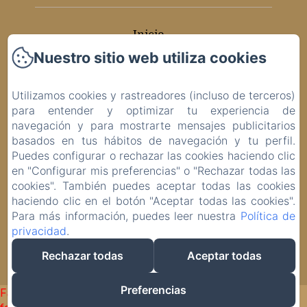
Inicio
Nuestro sitio web utiliza cookies
Habitaciones
Utilizamos cookies y rastreadores (incluso de terceros)
Contacto
para entender y optimizar tu experiencia de
navegación y para mostrarte mensajes publicitarios
Política de privacidad
basados en tus hábitos de navegación y tu perfil.
Puedes configurar o rechazar las cookies haciendo clic
Información legal
en "Configurar mis preferencias" o "Rechazar todas las
cookies". También puedes aceptar todas las cookies
Información sobre cookies
haciendo clic en el botón "Aceptar todas las cookies".
Para más información, puedes leer nuestra
Política de
privacidad
.
EN
ES
IT
DE
Rechazar todas
Aceptar todas
Desarrollado con Amenitiz
Preferencias
Failed to load BookingEngine/index: Loading chunk 93