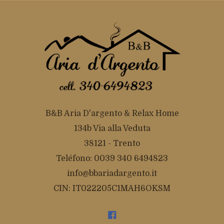
B&B Aria D'argento & Relax Home
134b Via alla Veduta
38121 - Trento
Teléfono: 0039 340 6494823
info@bbariadargento.it
CIN: IT022205C1MAH6OKSM