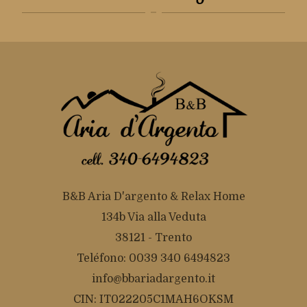
B&B Aria D'argento & Relax Home
134b Via alla Veduta
38121 - Trento
Teléfono: 0039 340 6494823
info@bbariadargento.it
CIN: IT022205C1MAH6OKSM