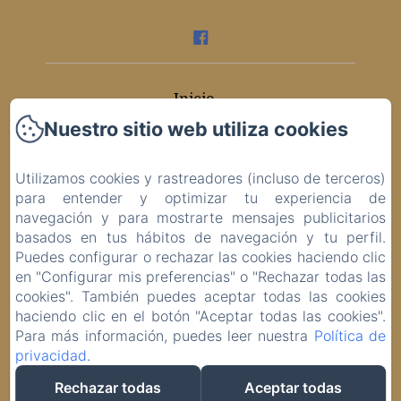
Inicio
Nuestro sitio web utiliza cookies
Habitaciones
Utilizamos cookies y rastreadores (incluso de terceros)
Contacto
para entender y optimizar tu experiencia de
navegación y para mostrarte mensajes publicitarios
Política de privacidad
basados en tus hábitos de navegación y tu perfil.
Puedes configurar o rechazar las cookies haciendo clic
Información legal
en "Configurar mis preferencias" o "Rechazar todas las
cookies". También puedes aceptar todas las cookies
Información sobre cookies
haciendo clic en el botón "Aceptar todas las cookies".
Para más información, puedes leer nuestra
Política de
privacidad
.
EN
ES
IT
DE
Rechazar todas
Aceptar todas